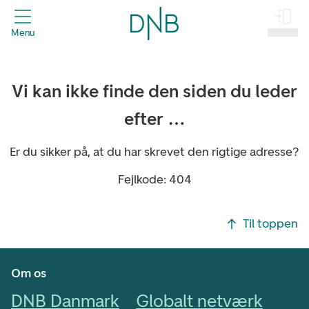
header.title
Menu
Log på
Vi kan ikke finde den siden du leder
efter …
Er du sikker på, at du har skrevet den rigtige adresse?
Fejlkode: 404
Footer navigasjon
Til toppen
Om os
DNB Danmark
Globalt netværk