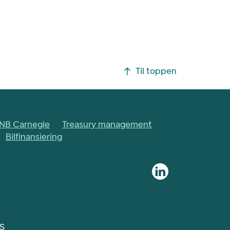
Til toppen
NB Carnegie
Treasury management
Bilfinansiering
 S