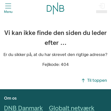
header.title
Menu
Log på
Vi kan ikke finde den siden du leder
efter …
Er du sikker på, at du har skrevet den rigtige adresse?
Fejlkode: 404
Footer navigasjon
Til toppen
Om os
DNB Danmark
Globalt netværk