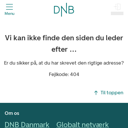
header.title
Menu
Log på
Vi kan ikke finde den siden du leder
efter …
Er du sikker på, at du har skrevet den rigtige adresse?
Fejlkode: 404
Footer navigasjon
Til toppen
Om os
DNB Danmark
Globalt netværk