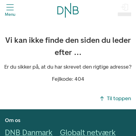
header.title
Menu
Log på
Vi kan ikke finde den siden du leder
efter …
Er du sikker på, at du har skrevet den rigtige adresse?
Fejlkode: 404
Footer navigasjon
Til toppen
Om os
DNB Danmark
Globalt netværk