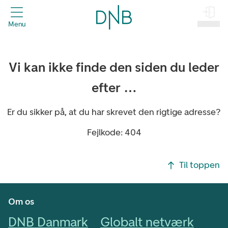
header.title
Menu
Log på
Vi kan ikke finde den siden du leder
efter …
Er du sikker på, at du har skrevet den rigtige adresse?
Fejlkode: 404
Footer navigasjon
Til toppen
Om os
DNB Danmark
Globalt netværk