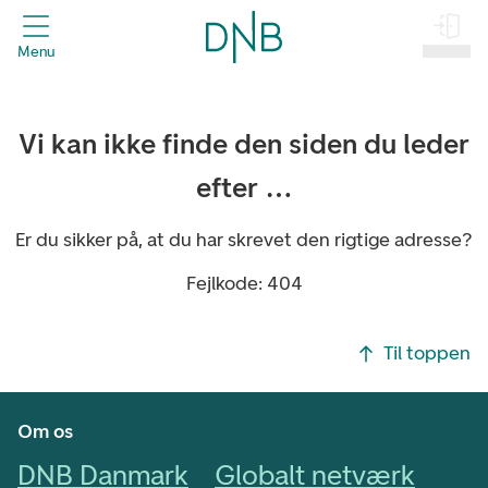
header.title
Menu
Log på
Vi kan ikke finde den siden du leder
efter …
Er du sikker på, at du har skrevet den rigtige adresse?
Fejlkode: 404
Footer navigasjon
Til toppen
Om os
DNB Danmark
Globalt netværk