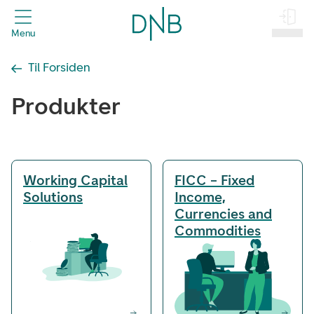
header.title
Menu
Log på
Til Forsiden
Produkter
Navigationslinks
Working Capital
FICC – Fixed
Solutions
Income,
Currencies and
Commodities