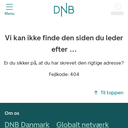
header.title
Menu
Log på
Vi kan ikke finde den siden du leder
efter …
Er du sikker på, at du har skrevet den rigtige adresse?
Fejlkode: 404
Footer navigasjon
Til toppen
Om os
DNB Danmark
Globalt netværk