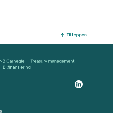
Til toppen
NB Carnegie
Treasury management
Bilfinansiering
 S