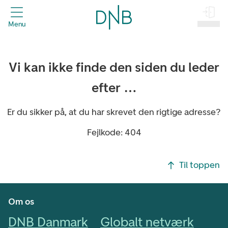
header.title
Menu
Log på
Vi kan ikke finde den siden du leder
efter …
Er du sikker på, at du har skrevet den rigtige adresse?
Fejlkode: 404
Footer navigasjon
Til toppen
Om os
DNB Danmark
Globalt netværk