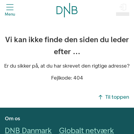
header.title
Menu
Log på
Vi kan ikke finde den siden du leder
efter …
Er du sikker på, at du har skrevet den rigtige adresse?
Fejlkode: 404
Footer navigasjon
Til toppen
Om os
DNB Danmark
Globalt netværk