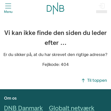
header.title
Menu
Log på
Vi kan ikke finde den siden du leder
efter …
Er du sikker på, at du har skrevet den rigtige adresse?
Fejlkode: 404
Footer navigasjon
Til toppen
Om os
DNB Danmark
Globalt netværk