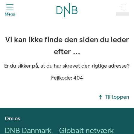
header.title
Menu
Log på
Vi kan ikke finde den siden du leder
efter …
Er du sikker på, at du har skrevet den rigtige adresse?
Fejlkode: 404
Footer navigasjon
Til toppen
Om os
DNB Danmark
Globalt netværk