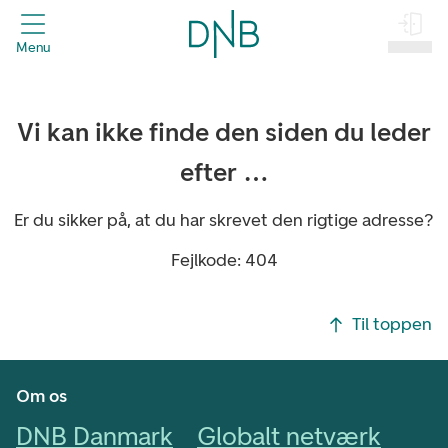
header.title
Menu
Log på
Vi kan ikke finde den siden du leder
efter …
Er du sikker på, at du har skrevet den rigtige adresse?
Fejlkode: 404
Footer navigasjon
Til toppen
Om os
DNB Danmark
Globalt netværk