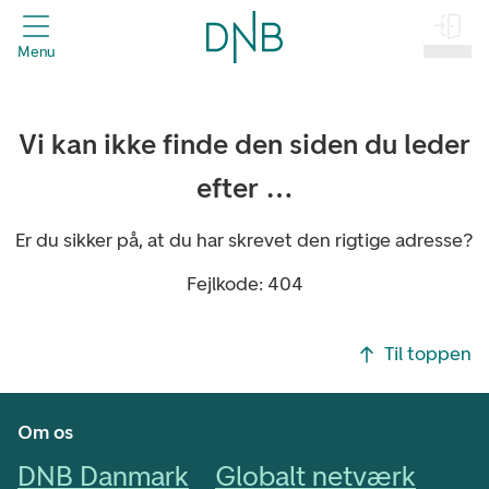
header.title
Menu
Log på
Vi kan ikke finde den siden du leder
efter …
Er du sikker på, at du har skrevet den rigtige adresse?
Fejlkode: 404
Footer navigasjon
Til toppen
Om os
DNB Danmark
Globalt netværk