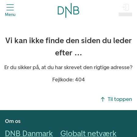
header.title
Menu
Log på
Vi kan ikke finde den siden du leder
efter …
Er du sikker på, at du har skrevet den rigtige adresse?
Fejlkode: 404
Footer navigasjon
Til toppen
Om os
DNB Danmark
Globalt netværk