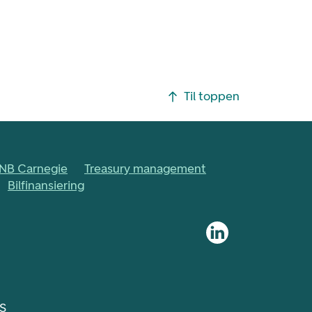
Til toppen
NB Carnegie
Treasury management
Bilfinansiering
 S