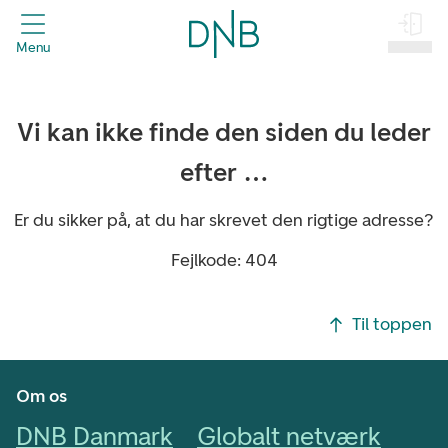
header.title
Menu
Log på
Vi kan ikke finde den siden du leder
efter …
Er du sikker på, at du har skrevet den rigtige adresse?
Fejlkode: 404
Footer navigasjon
Til toppen
Om os
DNB Danmark
Globalt netværk