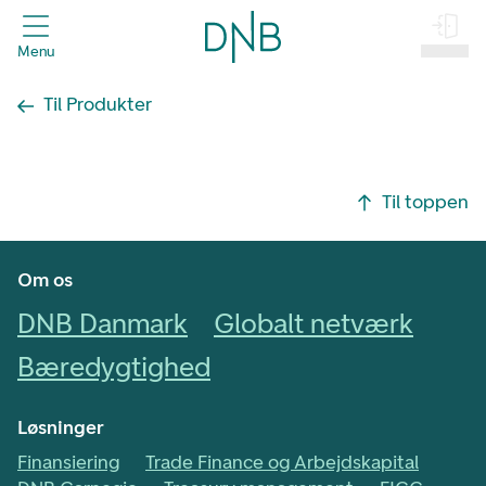
header.title
Menu
Log på
Til Produkter
Footer navigasjon
Til toppen
Om os
DNB Danmark
Globalt netværk
Bæredygtighed
Løsninger
Finansiering
Trade Finance og Arbejdskapital