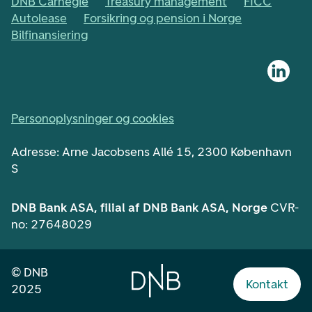
DNB Carnegie
Treasury management
FICC
Autolease
Forsikring og pension i Norge
Bilfinansiering
Personoplysninger og cookies
Adresse: Arne Jacobsens Allé 15, 2300 København
S
DNB Bank ASA, filial af DNB Bank ASA, Norge
CVR-
no: 27648029
©
DNB
Kontakt
2025